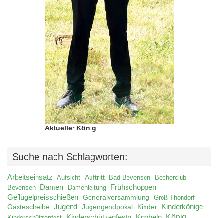
Aktueller König
Suche nach Schlagworten:
Arbeitseinsatz
Auftritt
Aufsicht
Bad Bevensen
Becherclub
Damen
Frühschoppen
Bevensen
Damenleitung
Geflügelpreisschießen
Generalversammlung
Groß Thondorf
Jugend
Jugengendpokal
Kinder
Kinderkönige
Gästescheibe
König
Kinderschützenfestn
Knobeln
Kinderschützenfest