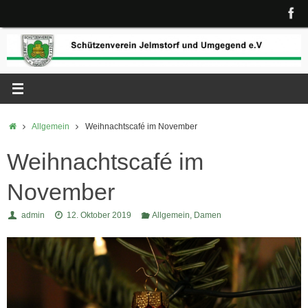
Zum
Inhalt
springen
Start
Allgemein
Weihnachtscafé im November
Weihnachtscafé im
November
admin
12. Oktober 2019
Allgemein
,
Damen