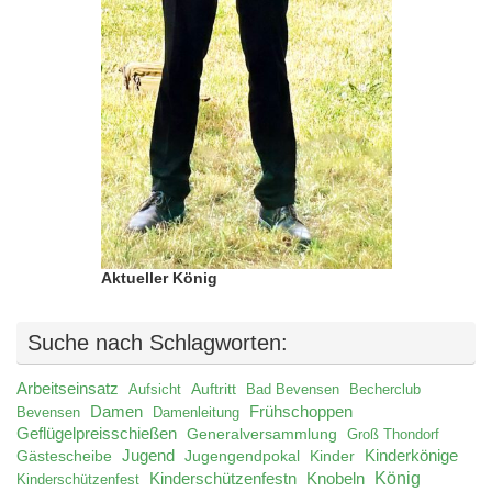
Aktueller König
Suche nach Schlagworten:
Arbeitseinsatz
Auftritt
Aufsicht
Bad Bevensen
Becherclub
Damen
Frühschoppen
Bevensen
Damenleitung
Geflügelpreisschießen
Generalversammlung
Groß Thondorf
Jugend
Jugengendpokal
Kinder
Kinderkönige
Gästescheibe
König
Kinderschützenfestn
Knobeln
Kinderschützenfest