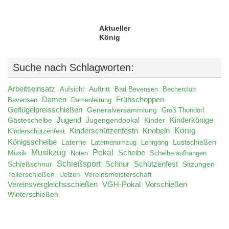
Aktueller
König
Suche nach Schlagworten:
Arbeitseinsatz
Auftritt
Aufsicht
Bad Bevensen
Becherclub
Damen
Frühschoppen
Bevensen
Damenleitung
Geflügelpreisschießen
Generalversammlung
Groß Thondorf
Jugend
Jugengendpokal
Kinder
Kinderkönige
Gästescheibe
König
Kinderschützenfestn
Knobeln
Kinderschützenfest
Königsscheibe
Laterne
Lustschießen
Laternenumzug
Lehrgang
Musikzug
Pokal
Musik
Scheibe
Noten
Scheibe aufhängen
Schießsport
Schnur
Schützenfest
Schießschnur
Sitzungen
Teilerschießen
Uelzen
Vereinsmeisterschaft
Vereinsvergleichsschießen
VGH-Pokal
Vorschießen
Winterschießen