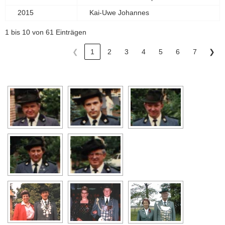
2015
Kai-Uwe Johannes
1 bis 10 von 61 Einträgen
1
2
3
4
5
6
7
❮
❯