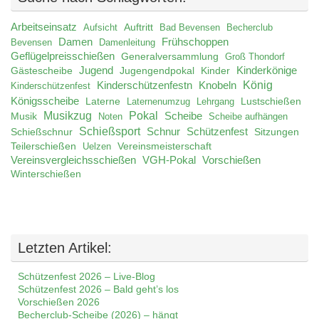
Arbeitseinsatz
Auftritt
Aufsicht
Bad Bevensen
Becherclub
Damen
Frühschoppen
Bevensen
Damenleitung
Geflügelpreisschießen
Generalversammlung
Groß Thondorf
Jugend
Jugengendpokal
Kinder
Kinderkönige
Gästescheibe
König
Kinderschützenfestn
Knobeln
Kinderschützenfest
Königsscheibe
Laterne
Lustschießen
Laternenumzug
Lehrgang
Musikzug
Pokal
Musik
Scheibe
Noten
Scheibe aufhängen
Schießsport
Schnur
Schützenfest
Schießschnur
Sitzungen
Teilerschießen
Uelzen
Vereinsmeisterschaft
Vereinsvergleichsschießen
VGH-Pokal
Vorschießen
Winterschießen
Letzten Artikel:
Schützenfest 2026 – Live-Blog
Schützenfest 2026 – Bald geht’s los
Vorschießen 2026
Becherclub-Scheibe (2026) – hängt