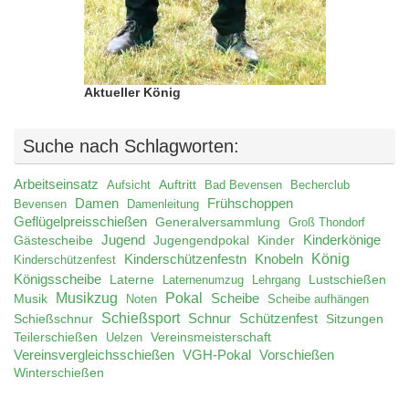
Aktueller König
Suche nach Schlagworten:
Arbeitseinsatz
Auftritt
Aufsicht
Bad Bevensen
Becherclub
Damen
Frühschoppen
Bevensen
Damenleitung
Geflügelpreisschießen
Generalversammlung
Groß Thondorf
Jugend
Jugengendpokal
Kinder
Kinderkönige
Gästescheibe
König
Kinderschützenfestn
Knobeln
Kinderschützenfest
Königsscheibe
Laterne
Lustschießen
Laternenumzug
Lehrgang
Musikzug
Pokal
Musik
Scheibe
Noten
Scheibe aufhängen
Schießsport
Schnur
Schützenfest
Schießschnur
Sitzungen
Teilerschießen
Uelzen
Vereinsmeisterschaft
Vereinsvergleichsschießen
VGH-Pokal
Vorschießen
Winterschießen