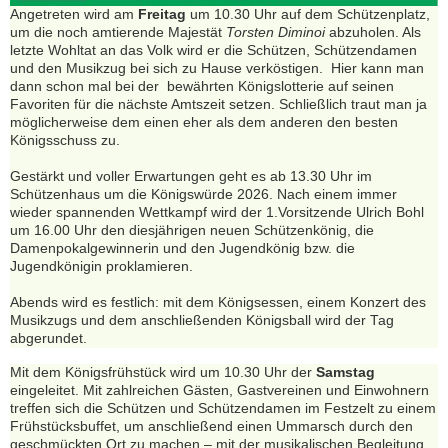
Angetreten wird am
Freitag
um 10.30 Uhr auf dem Schützenplatz,
um die noch amtierende Majestät
Torsten Diminoi
abzuholen. Als
letzte Wohltat an das Volk wird er die Schützen, Schützendamen
und den Musikzug bei sich zu Hause verköstigen. Hier kann man
dann schon mal bei der bewährten Königslotterie auf seinen
Favoriten für die nächste Amtszeit setzen. Schließlich traut man ja
möglicherweise dem einen eher als dem anderen den besten
Königsschuss zu.
Gestärkt und voller Erwartungen geht es ab 13.30 Uhr im
Schützenhaus um die Königswürde 2026. Nach einem immer
wieder spannenden Wettkampf wird der 1.Vorsitzende Ulrich Bohl
um 16.00 Uhr den diesjährigen neuen Schützenkönig, die
Damenpokalgewinnerin und den Jugendkönig bzw. die
Jugendkönigin proklamieren.
Abends wird es festlich: mit dem Königsessen, einem Konzert des
Musikzugs und dem anschließenden Königsball wird der Tag
abgerundet.
Mit dem Königsfrühstück wird um 10.30 Uhr der
Samstag
eingeleitet. Mit zahlreichen Gästen, Gastvereinen und Einwohnern
treffen sich die Schützen und Schützendamen im Festzelt zu einem
Frühstücksbuffet, um anschließend einen Ummarsch durch den
geschmückten Ort zu machen – mit der musikalischen Begleitung