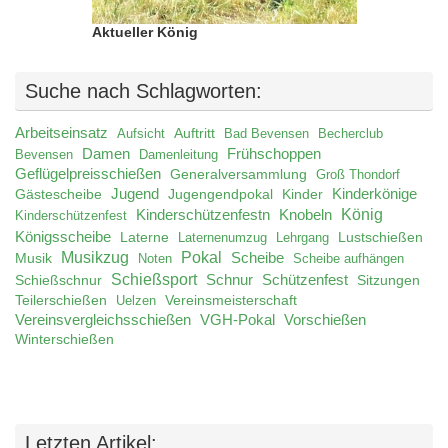
Aktueller König
Suche nach Schlagworten:
Arbeitseinsatz
Auftritt
Aufsicht
Bad Bevensen
Becherclub
Damen
Frühschoppen
Bevensen
Damenleitung
Geflügelpreisschießen
Generalversammlung
Groß Thondorf
Jugend
Jugengendpokal
Kinder
Kinderkönige
Gästescheibe
König
Kinderschützenfestn
Knobeln
Kinderschützenfest
Königsscheibe
Laterne
Lustschießen
Laternenumzug
Lehrgang
Musikzug
Pokal
Musik
Scheibe
Noten
Scheibe aufhängen
Schießsport
Schnur
Schützenfest
Schießschnur
Sitzungen
Teilerschießen
Uelzen
Vereinsmeisterschaft
Vereinsvergleichsschießen
VGH-Pokal
Vorschießen
Winterschießen
Letzten Artikel: