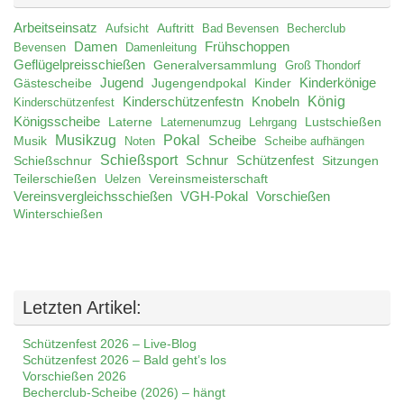
Arbeitseinsatz
Auftritt
Aufsicht
Bad Bevensen
Becherclub
Damen
Frühschoppen
Bevensen
Damenleitung
Geflügelpreisschießen
Generalversammlung
Groß Thondorf
Jugend
Jugengendpokal
Kinder
Kinderkönige
Gästescheibe
König
Kinderschützenfestn
Knobeln
Kinderschützenfest
Königsscheibe
Laterne
Lustschießen
Laternenumzug
Lehrgang
Musikzug
Pokal
Musik
Scheibe
Noten
Scheibe aufhängen
Schießsport
Schnur
Schützenfest
Schießschnur
Sitzungen
Teilerschießen
Uelzen
Vereinsmeisterschaft
Vereinsvergleichsschießen
VGH-Pokal
Vorschießen
Winterschießen
Letzten Artikel:
Schützenfest 2026 – Live-Blog
Schützenfest 2026 – Bald geht’s los
Vorschießen 2026
Becherclub-Scheibe (2026) – hängt