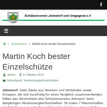
Zum
Inhalt
springen
Start
Schießsport
Martin Koch bester Einzelschütze
Martin Koch bester
Einzelschütze
admin
6. Oktober 2014
Schießsport
,
Vereinsvergleichsschießen
Jelmstorf.
Viele Gäste aus Vereinen und Verbänden sowie
Gruppen, die sich kurzfristig für einen Vergleich zusammenfanden,
füllten das Vereinsheim des Schützenvereins Jelmstorf beim
diesjährigen Vereinsvergleichsschießen. So traten 7 Mannschaften,