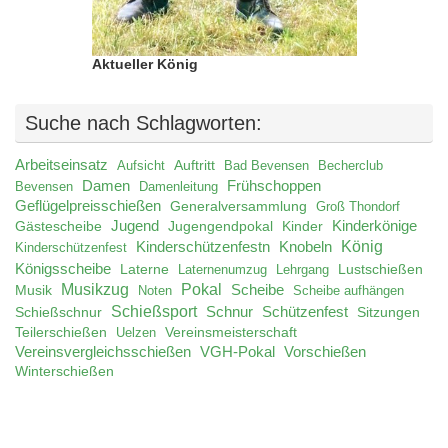
Aktueller König
Suche nach Schlagworten:
Arbeitseinsatz
Auftritt
Aufsicht
Bad Bevensen
Becherclub
Damen
Frühschoppen
Bevensen
Damenleitung
Geflügelpreisschießen
Generalversammlung
Groß Thondorf
Jugend
Jugengendpokal
Kinder
Kinderkönige
Gästescheibe
König
Kinderschützenfestn
Knobeln
Kinderschützenfest
Königsscheibe
Laterne
Lustschießen
Laternenumzug
Lehrgang
Musikzug
Pokal
Musik
Scheibe
Noten
Scheibe aufhängen
Schießsport
Schnur
Schützenfest
Schießschnur
Sitzungen
Teilerschießen
Uelzen
Vereinsmeisterschaft
Vereinsvergleichsschießen
VGH-Pokal
Vorschießen
Winterschießen