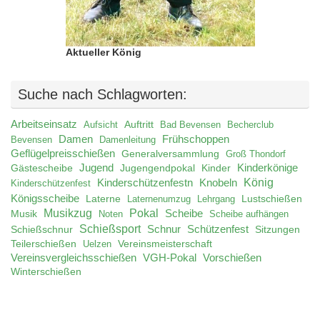
Aktueller König
Suche nach Schlagworten:
Arbeitseinsatz
Auftritt
Aufsicht
Bad Bevensen
Becherclub
Damen
Frühschoppen
Bevensen
Damenleitung
Geflügelpreisschießen
Generalversammlung
Groß Thondorf
Jugend
Jugengendpokal
Kinder
Kinderkönige
Gästescheibe
König
Kinderschützenfestn
Knobeln
Kinderschützenfest
Königsscheibe
Laterne
Lustschießen
Laternenumzug
Lehrgang
Musikzug
Pokal
Musik
Scheibe
Noten
Scheibe aufhängen
Schießsport
Schnur
Schützenfest
Schießschnur
Sitzungen
Teilerschießen
Uelzen
Vereinsmeisterschaft
Vereinsvergleichsschießen
VGH-Pokal
Vorschießen
Winterschießen