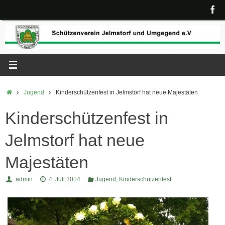
Zum
Inhalt
springen
Start
Jugend
Kinderschützenfest in Jelmstorf hat neue Majestäten
Kinderschützenfest in
Jelmstorf hat neue
Majestäten
admin
4. Juli 2014
Jugend
,
Kinderschützenfest