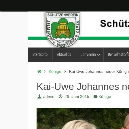
Zum
Inhalt
springen
Zum
Startseite
Aktuelles
Der Verein
Der Jelmstorf
Inhalt
springen
Start
Könige
Kai-Uwe Johannes neuer König i
Kai-Uwe Johannes ne
admin
26. Juni 2015
Könige