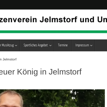
er Musikzug
Sportliches Angebot
Termine
Impressum
n Jelmstorf
uer König in Jelmstorf