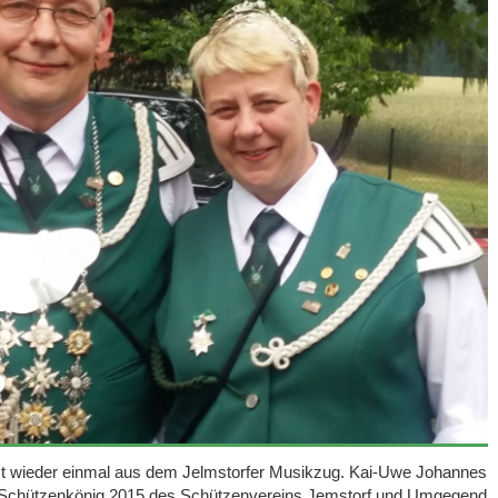
 wieder einmal aus dem Jelmstorfer Musikzug. Kai-Uwe Johannes
er Schützenkönig 2015 des Schützenvereins Jemstorf und Umgegend