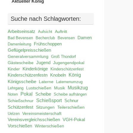
Aktueller König
Suche nach Schlagworten:
Arbeitseinsatz
Auftritt
Aufsicht
Damen
Bad Bevensen
Becherclub
Bevensen
Frühschoppen
Damenleitung
Geflügelpreisschießen
Generalversammlung
Groß Thondorf
Jugend
Jugengendpokal
Gästescheibe
Kinder
Kinderkönige
Kinderschützenfest
König
Kinderschützenfestn
Knobeln
Königsscheibe
Laterne
Laternenumzug
Musikzug
Lustschießen
Musik
Lehrgang
Pokal
Scheibe
Noten
Scheibe aufhängen
Schießsport
Schnur
Schießschnur
Schützenfest
Teilerschießen
Sitzungen
Uelzen
Vereinsmeisterschaft
Vereinsvergleichsschießen
VGH-Pokal
Vorschießen
Winterschießen