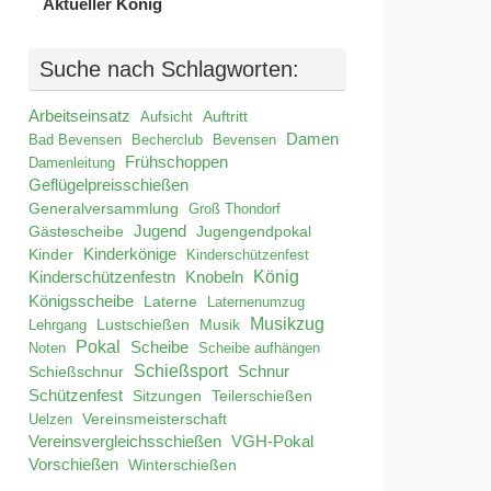
Aktueller König
Suche nach Schlagworten:
Arbeitseinsatz
Auftritt
Aufsicht
Damen
Bad Bevensen
Becherclub
Bevensen
Frühschoppen
Damenleitung
Geflügelpreisschießen
Generalversammlung
Groß Thondorf
Jugend
Jugengendpokal
Gästescheibe
Kinder
Kinderkönige
Kinderschützenfest
König
Kinderschützenfestn
Knobeln
Königsscheibe
Laterne
Laternenumzug
Musikzug
Lustschießen
Musik
Lehrgang
Pokal
Scheibe
Noten
Scheibe aufhängen
Schießsport
Schnur
Schießschnur
Schützenfest
Teilerschießen
Sitzungen
Uelzen
Vereinsmeisterschaft
Vereinsvergleichsschießen
VGH-Pokal
Vorschießen
Winterschießen