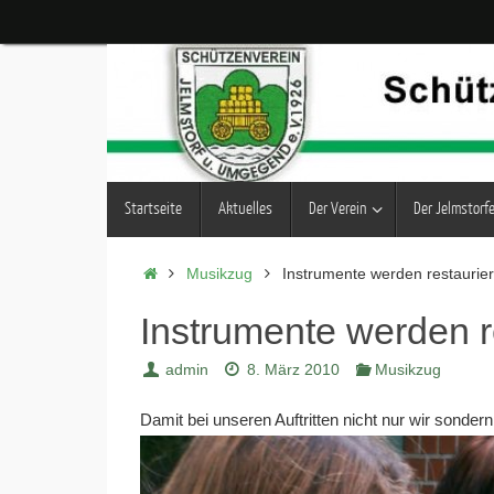
Zum
Inhalt
springen
Zum
Startseite
Aktuelles
Der Verein
Der Jelmstorf
Inhalt
springen
Start
Musikzug
Instrumente werden restaurier
Instrumente werden r
admin
8. März 2010
Musikzug
Damit bei unseren Auftritten nicht nur wir sonde