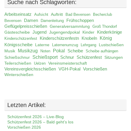
Suche nach Schlagworten:
Arbeitseinsatz
Auftritt
Aufsicht
Bad Bevensen
Becherclub
Damen
Frühschoppen
Bevensen
Damenleitung
Geflügelpreisschießen
Generalversammlung
Groß Thondorf
Jugend
Jugengendpokal
Kinder
Kinderkönige
Gästescheibe
König
Kinderschützenfestn
Knobeln
Kinderschützenfest
Königsscheibe
Laterne
Lustschießen
Laternenumzug
Lehrgang
Musikzug
Pokal
Musik
Scheibe
Noten
Scheibe aufhängen
Schießsport
Schnur
Schützenfest
Schießschnur
Sitzungen
Teilerschießen
Uelzen
Vereinsmeisterschaft
Vereinsvergleichsschießen
VGH-Pokal
Vorschießen
Winterschießen
Letzten Artikel:
Schützenfest 2026 – Live-Blog
Schützenfest 2026 – Bald geht’s los
Vorschießen 2026