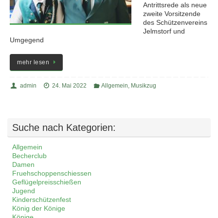
Antrittsrede als neue
zweite Vorsitzende
des Schützenvereins
Jelmstorf und
Umgegend
mehr lesen
admin
24. Mai 2022
Allgemein
,
Musikzug
Suche nach Kategorien:
Allgemein
Becherclub
Damen
Fruehschoppenschiessen
Geflügelpreisschießen
Jugend
Kinderschützenfest
König der Könige
Könige