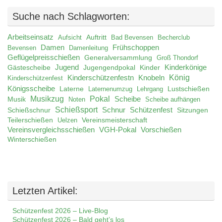
Suche nach Schlagworten:
Arbeitseinsatz
Auftritt
Aufsicht
Bad Bevensen
Becherclub
Damen
Frühschoppen
Bevensen
Damenleitung
Geflügelpreisschießen
Generalversammlung
Groß Thondorf
Jugend
Jugengendpokal
Kinder
Kinderkönige
Gästescheibe
König
Kinderschützenfestn
Knobeln
Kinderschützenfest
Königsscheibe
Laterne
Lustschießen
Laternenumzug
Lehrgang
Musikzug
Pokal
Musik
Scheibe
Noten
Scheibe aufhängen
Schießsport
Schnur
Schützenfest
Schießschnur
Sitzungen
Teilerschießen
Uelzen
Vereinsmeisterschaft
Vereinsvergleichsschießen
VGH-Pokal
Vorschießen
Winterschießen
Letzten Artikel:
Schützenfest 2026 – Live-Blog
Schützenfest 2026 – Bald geht’s los