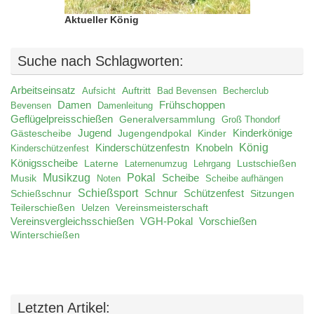
Aktueller König
Suche nach Schlagworten:
Arbeitseinsatz
Auftritt
Aufsicht
Bad Bevensen
Becherclub
Damen
Frühschoppen
Bevensen
Damenleitung
Geflügelpreisschießen
Generalversammlung
Groß Thondorf
Jugend
Jugengendpokal
Kinder
Kinderkönige
Gästescheibe
König
Kinderschützenfestn
Knobeln
Kinderschützenfest
Königsscheibe
Laterne
Lustschießen
Laternenumzug
Lehrgang
Musikzug
Pokal
Musik
Scheibe
Noten
Scheibe aufhängen
Schießsport
Schnur
Schützenfest
Schießschnur
Sitzungen
Teilerschießen
Uelzen
Vereinsmeisterschaft
Vereinsvergleichsschießen
VGH-Pokal
Vorschießen
Winterschießen
Letzten Artikel: